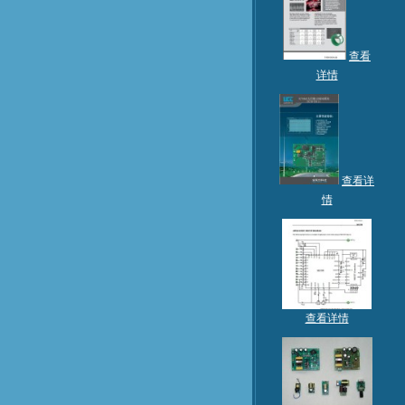
查看
详情
查看详
情
查看详情