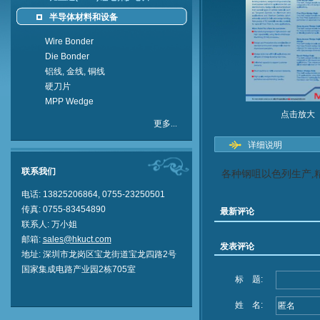
半导体材料和设备
Wire Bonder
Die Bonder
铝线, 金线, 铜线
硬刀片
MPP Wedge
点击放大
更多...
详细说明
联系我们
各
种
钢
咀
以
色
列
生
产
,
电话: 13825206864, 0755-23250501
传真: 0755-83454890
最新评论
联系人: 万小
姐
邮箱:
sales@hkuct.com
发表评论
地址: 深
圳
市龙岗区宝龙街道宝龙四路2号
国家集成电路产业园2栋705室
标 题:
姓 名: