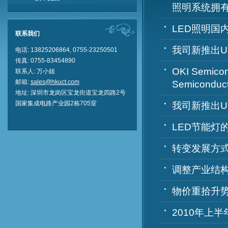
照明系统拥有
LED照明国
联系我们
我司新推出UCT
电话: 13825206864, 0755-23250501
传真: 0755-83454890
OKI Semic
联系人: 万小
姐
邮箱:
sales@hkuct.com
Semicondu
地址: 深
圳
市龙岗区宝龙街道宝龙四路2号
国家集成电路产业园2栋705室
我司新推出UC
LED节能灯
转变发展方式
调整产业结构
物价重拾升势
2010年上